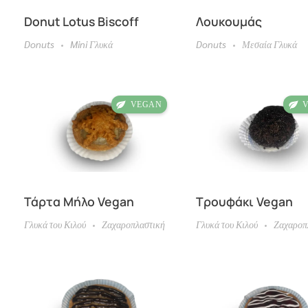
Λουκουμάς
Donut Lotus Biscoff
Donuts
Μεσαία Γλυκά
Donuts
Mini Γλυκά
Τάρτα Mήλο Vegan
Τρουφάκι Vegan
Γλυκά του Κιλού
Ζαχαροπλαστική
Γλυκά του Κιλού
Ζαχαροπ