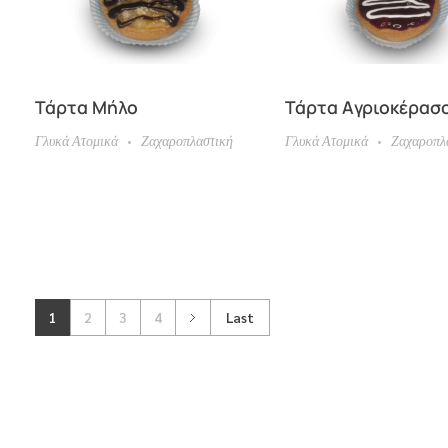
Τάρτα Mήλο
Τάρτα Aγριοκέρασ
Γλυκά Ατομικά
Ζαχαροπλαστική
Γλυκά Ατομικά
Ζαχαροπλ
1
2
3
4
Last