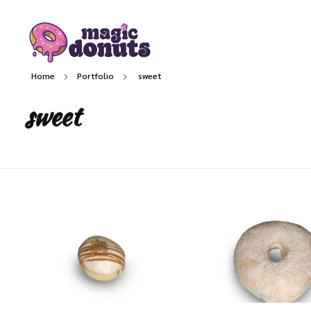
Magic Donuts
Freshly Crafted Donuts & Pastries for Modern Businesses
Home
Portfolio
sweet
sweet