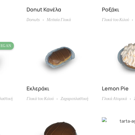
Donut Κανέλα
Ροξάκι
Donuts
Μεσαία Γλυκά
Γλυκά του Κιλού
Εκλεράκι
Lemon Pie
λαστική
Γλυκά του Κιλού
Ζαχαροπλαστική
Γλυκά Ατομικά