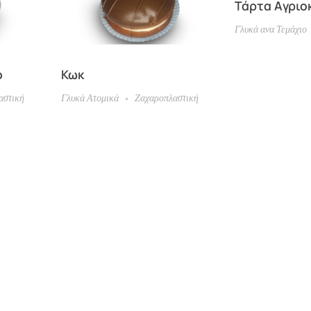
Τάρτα Aγριο
Γλυκά ανα Τεμάχιο
ο
Κωκ
αστική
Γλυκά Ατομικά
Ζαχαροπλαστική