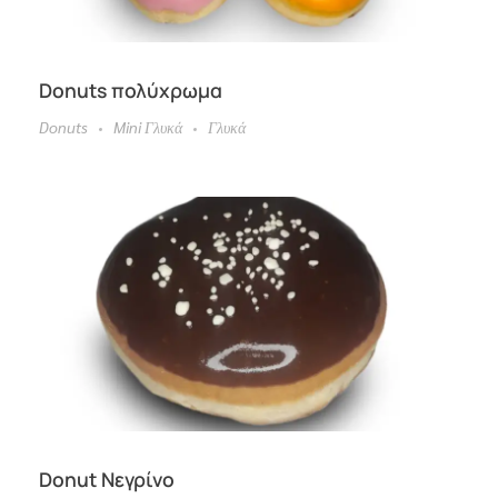
Donuts πολύχρωμα
Donuts
Mini Γλυκά
Γλυκά
Donut Νεγρίνο