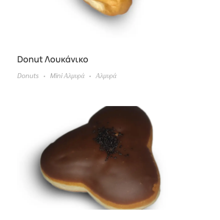
Donut Λουκάνικο
Donuts
Mini Αλμυρά
Αλμυρά