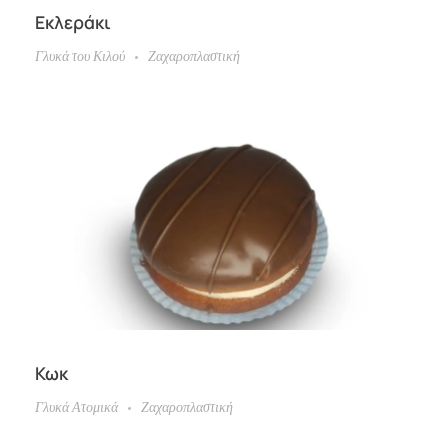
Εκλεράκι
Γλυκά του Κιλού
Ζαχαροπλαστική
Κωκ
Γλυκά Ατομικά
Ζαχαροπλαστική