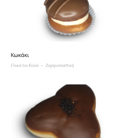
Κωκάκι
Γλυκά του Κιλού
Ζαχαροπλαστική