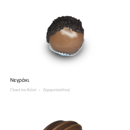
Νεγράκι
Γλυκά του Κιλού
Ζαχαροπλαστική