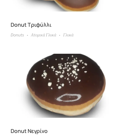
Donut Τριφύλλι
Donuts
Ατομικά Γλυκά
Γλυκά
Donut Νεγρίνο