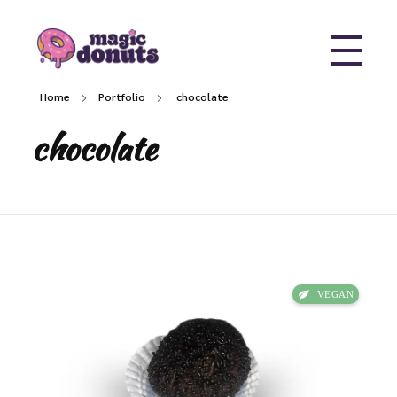
Magic Donuts
Freshly Crafted Donuts & Pastries for Modern Businesses
Home
Portfolio
chocolate
chocolate