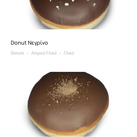
Donut Νεγρίνο
Donuts
Ατομικά Γλυκά
Γλυκά