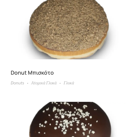
Donut Μπισκότο
Donuts
Ατομικά Γλυκά
Γλυκά