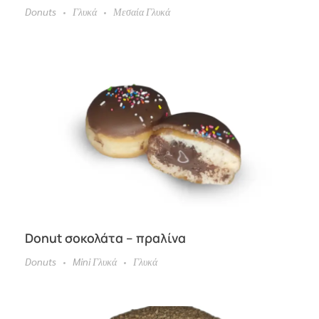
Donuts
Γλυκά
Μεσαία Γλυκά
Donut σοκολάτα – πραλίνα
Donuts
Mini Γλυκά
Γλυκά