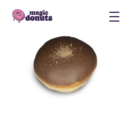
Magic Donuts
Freshly Crafted Donuts & Pastries for Modern Businesses