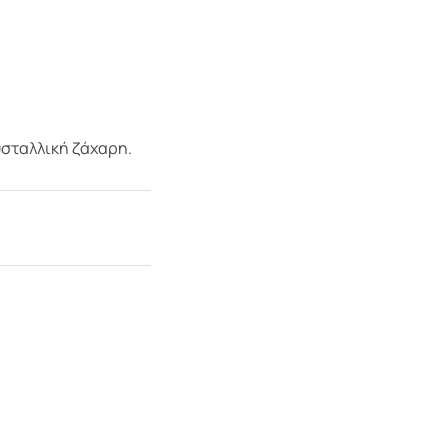
υσταλλική ζάχαρη.