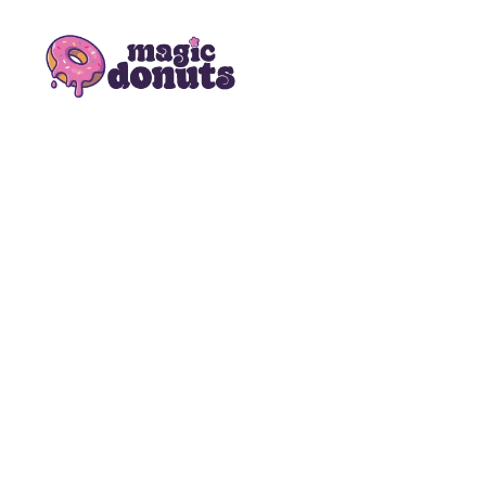
Magic Donuts
Freshly Crafted Donuts & Pastries for Modern Businesses