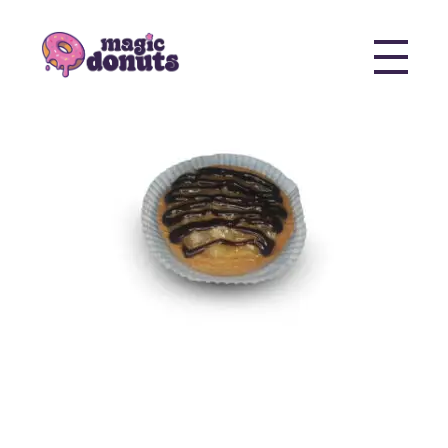
Magic Donuts
Freshly Crafted Donuts & Pastries for Modern Businesses