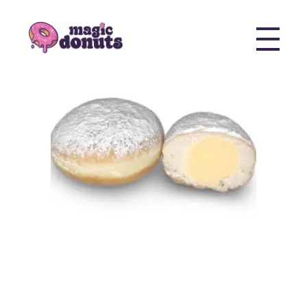
Magic Donuts
Freshly Crafted Donuts & Pastries for Modern Businesses